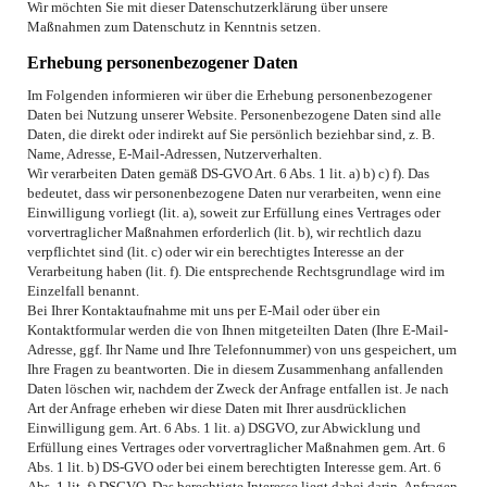
Wir möchten Sie mit dieser Datenschutzerklärung über unsere
Maßnahmen zum Datenschutz in Kenntnis setzen.
Erhebung personenbezogener Daten
Im Folgenden informieren wir über die Erhebung personenbezogener
Daten bei Nutzung unserer Website. Personenbezogene Daten sind alle
Daten, die direkt oder indirekt auf Sie persönlich beziehbar sind, z. B.
Name, Adresse, E-Mail-Adressen, Nutzerverhalten.
Wir verarbeiten Daten gemäß DS-GVO Art. 6 Abs. 1 lit. a) b) c) f). Das
bedeutet, dass wir personenbezogene Daten nur verarbeiten, wenn eine
Einwilligung vorliegt (lit. a), soweit zur Erfüllung eines Vertrages oder
vorvertraglicher Maßnahmen erforderlich (lit. b), wir rechtlich dazu
verpflichtet sind (lit. c) oder wir ein berechtigtes Interesse an der
Verarbeitung haben (lit. f). Die entsprechende Rechtsgrundlage wird im
Einzelfall benannt.
Bei Ihrer Kontaktaufnahme mit uns per E-Mail oder über ein
Kontaktformular werden die von Ihnen mitgeteilten Daten (Ihre E-Mail-
Adresse, ggf. Ihr Name und Ihre Telefonnummer) von uns gespeichert, um
Ihre Fragen zu beantworten. Die in diesem Zusammenhang anfallenden
Daten löschen wir, nachdem der Zweck der Anfrage entfallen ist. Je nach
Art der Anfrage erheben wir diese Daten mit Ihrer ausdrücklichen
Einwilligung gem. Art. 6 Abs. 1 lit. a) DSGVO, zur Abwicklung und
Erfüllung eines Vertrages oder vorvertraglicher Maßnahmen gem. Art. 6
Abs. 1 lit. b) DS-GVO oder bei einem berechtigten Interesse gem. Art. 6
Abs. 1 lit. f) DSGVO. Das berechtigte Interesse liegt dabei darin, Anfragen