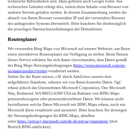
technische Bibliotheken sein. Dazu gehören auch Google Fonts. Aus
technischen Gründen erfolgt dies, indem diese Inhalte vom Browser von
anderen Servern geladen werden. In diesem Zusammenhang werden die
aktuell von Ihrem Browser verwendete IP und der verwendete Browser
des anfragenden Systems übermittelt. Bitte beachten Sie diesbezüglich
die jeweiligen Datenschutzerklärungen der Drittanbieter.
Routenplaner
Wir verwenden Bing Maps von Microsoft auf unserer Webseite, um Ihnen
einen interaktiven Routenplaner zur Verfügung zu stellen. Beim Nutzen
dieses Service erklären Sie sich damit einverstanden, dass Daten gemäß
der Bing Maps Nutzungsbedingungen (
https://www.microsoft.com/en-
us/maps/product/terms
) verarbeitet werden.
Sofern Sie die Karte nutzen, z.B. durch Anklicken unserer dort
aufgeführten Standorte, erfassen wir von Ihnen keinerlei Daten. Ggf.
erfasst jedoch das Unternehmen Microsoft Corporation, One Microsoft
Way, Redmond, WA 98052-6399 USA im Rahmen von BING Maps
personenbezogene oder personenbeziehbare Daten. Wir können nicht
beeinflussen welche Daten Microsoft mit BING Maps erfasst, noch wie
Microsoft diese verarbeitet und auswertet. Bitte beachten Sie deswegen
die Nutzungsbedingungen für BING Maps, abrufbar
unter
https://privacy.microsoft.com/de-de/privacystatement/
(dort
Bereich BING anklicken).