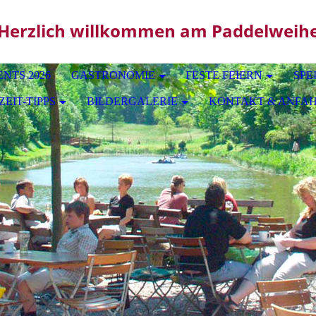
erzlich willkommen am Paddelweih
NTS 2026
GASTRONOMIE
FESTE FEIERN
SPE
ZEIT-TIPPS
BILDERGALERIE
KONTAKT & ANFA