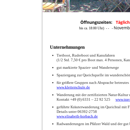
Öffnungszeiten:
T
äglich
Novembe
bis ca. 18:00 Uhr) - - -
Unternehmungen
Tretboot, Ruderboot und Kanufahren
(1/2 Std. 7,50 € pro Boot max. 4 Personen, Ka
gut markierte Spazier- und Wanderwege
Spaziergang zur Queichquelle im wunderschön
für größere Gruppen nach Absprache betreute
www.kletterschule.de
Wanderung mit der zertifizierten Natur-Kultu
Kontakt +49 (0) 6331 – 22 92 525
www.trav
geführte Kräuterwanderung im Queichtal mit 
Details unter 06392-2758
www.elisabeth-horbach.de
Radwanderungen im Pfälzer Wald und der gut 