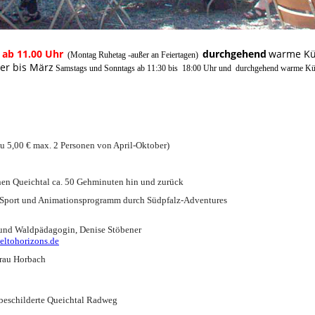
 ab 11.00 Uhr
durchgehend
warme Küc
(Montag Ruhetag -außer an Feiertagen)
r bis März
Samstags und Sonntags ab 11:30 bis 18:00 Uhr und
nu 5,00 € max. 2 Personen von April-Oktober)
en Queichtal ca. 50 Gehminuten hin und zurück
s Sport und Animationsprogramm durch Südpfalz-Adventures
r und Waldpädagogin, Denise Stöbener
eltohorizons.de
Frau Horbach
beschilderte Queichtal Radweg