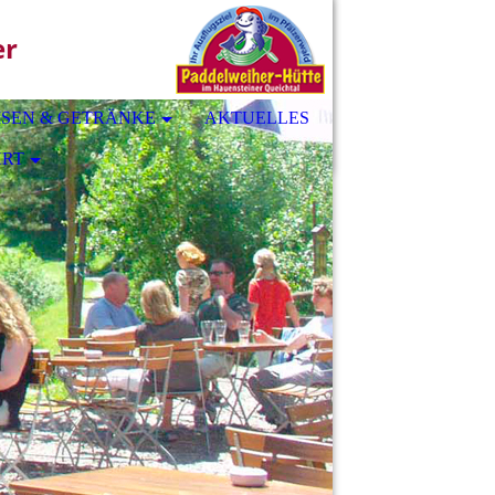
er
ISEN & GETRÄNKE
AKTUELLES
HRT